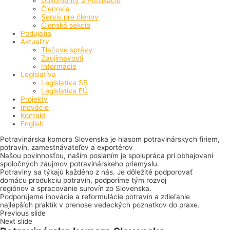
Dokumenty a Publikácie
Členovia
Servis pre členov
Členská sekcia
Podujatia
Aktuality
Tlačové správy
Zaujímavosti
Informácie
Legislatíva
Legislatíva SR
Legislatíva EÚ
Projekty
Inovácie
Kontakt
English
Potravinárska komora Slovenska je hlasom potravinárskych firiem,
potravín, zamestnávateľov a exportérov
Našou povinnosťou, naším poslaním je spolupráca pri obhajovaní
spoločných záujmov potravinárskeho priemyslu.
Potraviny sa týkajú každého z nás. Je dôležité podporovať
domácu produkciu potravín, podporíme tým rozvoj
regiónov a spracovanie surovín zo Slovenska.
Podporujeme inovácie a reformulácie potravín a zdieľanie
najlepších praktík v prenose vedeckých poznatkov do praxe.
Previous slide
Next slide