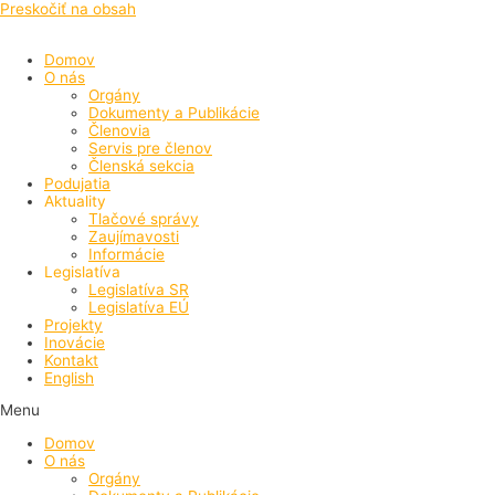
Preskočiť na obsah
Domov
O nás
Orgány
Dokumenty a Publikácie
Členovia
Servis pre členov
Členská sekcia
Podujatia
Aktuality
Tlačové správy
Zaujímavosti
Informácie
Legislatíva
Legislatíva SR
Legislatíva EÚ
Projekty
Inovácie
Kontakt
English
Menu
Domov
O nás
Orgány