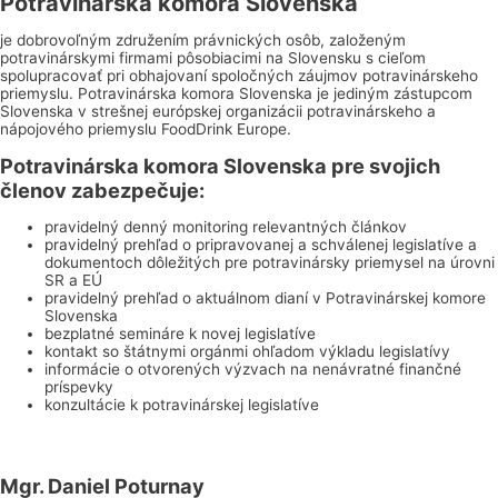
Potravinárska komora Slovenska
je dobrovoľným združením právnických osôb, založeným
potravinárskymi firmami pôsobiacimi na Slovensku s cieľom
spolupracovať pri obhajovaní spoločných záujmov potravinárskeho
priemyslu. Potravinárska komora Slovenska je jediným zástupcom
Slovenska v strešnej európskej organizácii potravinárskeho a
nápojového priemyslu FoodDrink Europe.
Potravinárska komora Slovenska pre svojich
členov zabezpečuje:
pravidelný denný monitoring relevantných článkov
pravidelný prehľad o pripravovanej a schválenej legislatíve a
dokumentoch dôležitých pre potravinársky priemysel na úrovni
SR a EÚ
pravidelný prehľad o aktuálnom dianí v Potravinárskej komore
Slovenska
bezplatné semináre k novej legislatíve
kontakt so štátnymi orgánmi ohľadom výkladu legislatívy
informácie o otvorených výzvach na nenávratné finančné
príspevky
konzultácie k potravinárskej legislatíve
Mgr. Daniel Poturnay