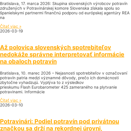
Bratislava, 17. marca 2026: Skupina slovenských výrobcov potravín
združených v Potravinárskej komore Slovenska získala spolu so
španielskymi partnermi finančnú podporu od európskej agentúry REA
na
Čítať viac »
2026-03-19
Až polovica slovenských spotrebiteľov
nedokáže správne interpretovať informácie
na obaloch potravín
Bratislava, 10. marec 2026 – Nejasnosti spotrebiteľov v označovaní
potravín patria medzi významné dôvody, prečo ich domácnosti
zbytočne vyhadzujú. Vyplýva to z výsledkov
prieskumu Flash Eurobarometer 425 zameraného na plytvanie
potravinami. Informácie
Čítať viac »
2026-03-10
Potravinári: Podiel potravín pod privátnou
značkou sa drží na rekordnej úrovni,