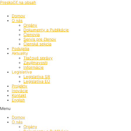
Preskočiť na obsah
Domov
O nás
Orgány
Dokumenty a Publikácie
Členovia
Servis pre členov
Členská sekcia
Podujatia
Aktuality
Tlačové správy
Zaujímavosti
Informácie
Legislatíva
Legislatíva SR
Legislatíva EÚ
Projekty
Inovácie
Kontakt
English
Menu
Domov
O nás
Orgány