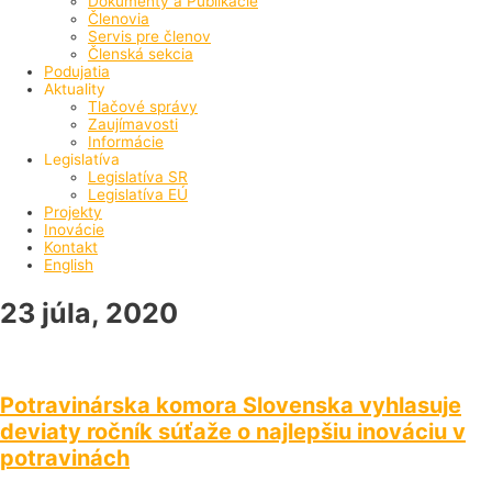
Dokumenty a Publikácie
Členovia
Servis pre členov
Členská sekcia
Podujatia
Aktuality
Tlačové správy
Zaujímavosti
Informácie
Legislatíva
Legislatíva SR
Legislatíva EÚ
Projekty
Inovácie
Kontakt
English
23 júla, 2020
Potravinárska komora Slovenska vyhlasuje
deviaty ročník súťaže o najlepšiu inováciu v
potravinách