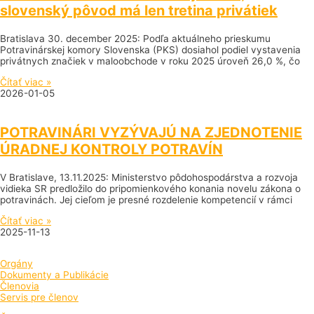
slovenský pôvod má len tretina privátiek
Bratislava 30. december 2025: Podľa aktuálneho prieskumu
Potravinárskej komory Slovenska (PKS) dosiahol podiel vystavenia
privátnych značiek v maloobchode v roku 2025 úroveň 26,0 %, čo
Čítať viac »
2026-01-05
POTRAVINÁRI VYZÝVAJÚ NA ZJEDNOTENIE
ÚRADNEJ KONTROLY POTRAVÍN
V Bratislave, 13.11.2025: Ministerstvo pôdohospodárstva a rozvoja
vidieka SR predložilo do pripomienkového konania novelu zákona o
potravinách. Jej cieľom je presné rozdelenie kompetencií v rámci
Čítať viac »
2025-11-13
Orgány
Dokumenty a Publikácie
Členovia
Servis pre členov