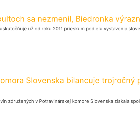
pultoch sa nezmenil, Biedronka výrazn
 uskutočňuje už od roku 2011 prieskum podielu vystavenia slov
 komora Slovenska bilancuje trojročný
ravín združených v Potravinárskej komore Slovenska získala sp