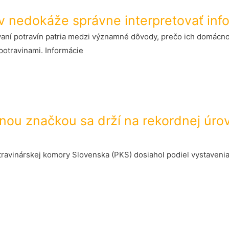
v nedokáže správne interpretovať inf
ovaní potravín patria medzi významné dôvody, prečo ich domácno
otravinami. Informácie
átnou značkou sa drží na rekordnej úro
ravinárskej komory Slovenska (PKS) dosiahol podiel vystaveni