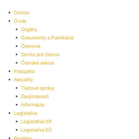
Preskočiť
na
Domov
obsah
O nás
Orgány
Dokumenty a Publikácie
Členovia
Servis pre členov
Členská sekcia
Podujatia
Aktuality
Tlačové správy
Zaujímavosti
Informácie
Legislatíva
Legislatíva SR
Legislatíva EÚ
Projekty