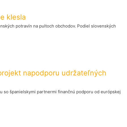
e klesla
enských potravín na pultoch obchodov. Podiel slovenských
 projekt napodporu udržateľných
olu so španielskymi partnermi finančnú podporu od európskej