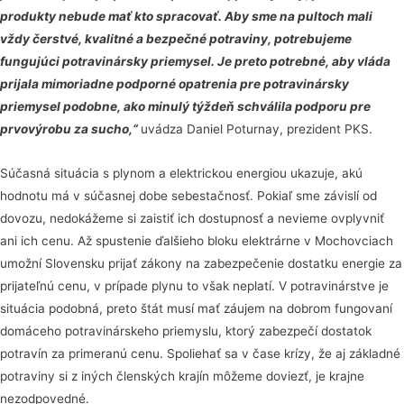
produkty nebude mať kto spracovať. Aby sme na pultoch mali
vždy čerstvé, kvalitné a bezpečné potraviny, potrebujeme
fungujúci potravinársky priemysel. Je preto potrebné, aby vláda
prijala mimoriadne podporné opatrenia pre potravinársky
priemysel podobne, ako minulý týždeň schválila podporu pre
prvovýrobu za sucho,“
uvádza Daniel Poturnay, prezident PKS.
Súčasná situácia s plynom a elektrickou energiou ukazuje, akú
hodnotu má v súčasnej dobe sebestačnosť. Pokiaľ sme závislí od
dovozu, nedokážeme si zaistiť ich dostupnosť a nevieme ovplyvniť
ani ich cenu. Až spustenie ďalšieho bloku elektrárne v Mochovciach
umožní Slovensku prijať zákony na zabezpečenie dostatku energie za
prijateľnú cenu, v prípade plynu to však neplatí. V potravinárstve je
situácia podobná, preto štát musí mať záujem na dobrom fungovaní
domáceho potravinárskeho priemyslu, ktorý zabezpečí dostatok
potravín za primeranú cenu. Spoliehať sa v čase krízy, že aj základné
potraviny si z iných členských krajín môžeme doviezť, je krajne
nezodpovedné.