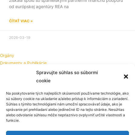
získala spolu so španielskymi partnermi finančnú podporu
od európskej agentúry REA na
ČÍTAŤ VIAC »
2026-03-19
Orgány
Dokumenty a Publikácie
Členovia
Spravujte súhlas so súbormi
Servis pre členov
cookie
Členská sekcia
Na poskytovanie tých najlepších skúseností používame technológie, ako
sú súbory cookie na ukladanie a/alebo prístup k informáciám o zariadení.
Podujatia
Súhlas s týmito technológiami nám umožní spracovávať údaje, ako je
Projekty
správanie pri prehliadaní alebo jedinečné ID na tejto stránke. Nesúhlas
alebo odvolanie súhlasu môže nepriaznivo ovplyvniť určité vlastnosti a
Inovácie
funkcie.
Potravinárska komora Slovenska