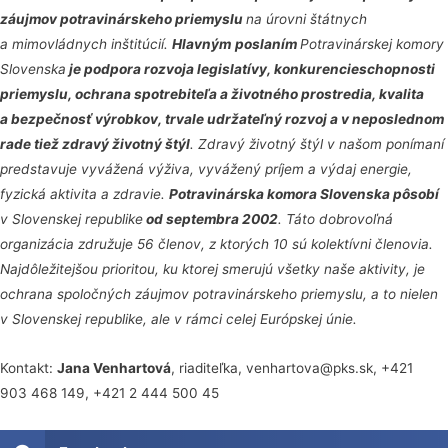
záujmov potravinárskeho priemyslu
na úrovni štátnych
a mimovládnych inštitúcií.
Hlavným
poslaním
Potravinárskej komory
Slovenska
je podpora rozvoja legislatívy, konkurencieschopnosti
priemyslu, ochrana spotrebiteľa a životného prostredia, kvalita
a bezpečnosť výrobkov, trvale udržateľný rozvoj a v neposlednom
rade tiež zdravý životný štýl
. Zdravý životný štýl v našom ponímaní
predstavuje vyvážená výživa, vyvážený príjem a výdaj energie,
fyzická aktivita a zdravie.
Potravinárska komora Slovenska pôsobí
v Slovenskej republike
od septembra 2002
. Táto dobrovoľná
organizácia združuje 56 členov, z ktorých 10 sú kolektívni členovia.
Najdôležitejšou prioritou, ku ktorej smerujú všetky naše aktivity, je
ochrana spoločných záujmov potravinárskeho priemyslu, a to nielen
v Slovenskej republike, ale v rámci celej Európskej únie.
Kontakt:
Jana Venhartová
, riaditeľka, venhartova@pks.sk, +421
903 468 149, +421 2 444 500 45