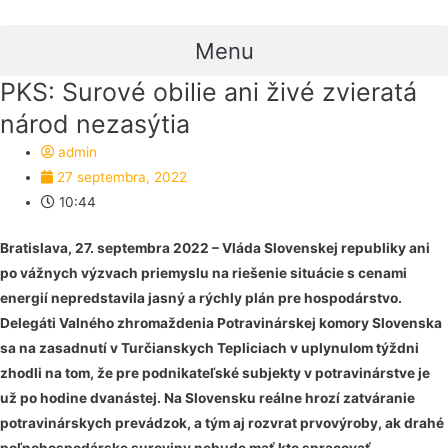
Preskočiť
na
Menu
obsah
PKS: Surové obilie ani živé zvieratá
národ nezasýtia
admin
27 septembra, 2022
10:44
Bratislava, 27. septembra 2022 – Vláda Slovenskej republiky ani
po vážnych výzvach priemyslu na riešenie situácie s cenami
energií nepredstavila jasný a rýchly plán pre hospodárstvo.
Delegáti Valného zhromaždenia Potravinárskej komory Slovenska
sa na zasadnutí v Turčianskych Tepliciach v uplynulom týždni
zhodli na tom, že pre podnikateľské subjekty v potravinárstve je
už po hodine dvanástej. Na Slovensku reálne hrozí zatváranie
potravinárskych prevádzok, a tým aj rozvrat prvovýroby, ak drahé
poľnohospodárske suroviny nebude mať kto spracovať.