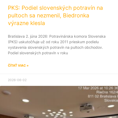
PKS: Podiel slovenských potravín na
pultoch sa nezmenil, Biedronka
výrazne klesla
Bratislava 2. júna 2026: Potravinárska komora Slovenska
(PKS) uskutočňuje už od roku 2011 prieskum podielu
vystavenia slovenských potravín na pultoch obchodov.
Podiel slovenských potravín v roku
ČÍTAŤ VIAC »
2026-06-02