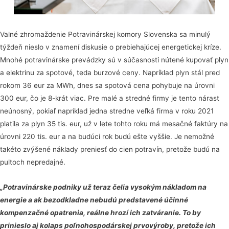
Valné zhromaždenie Potravinárskej komory Slovenska sa minulý
týždeň nieslo v znamení diskusie o prebiehajúcej energetickej kríze.
Mnohé potravinárske prevádzky sú v súčasnosti nútené kupovať plyn
a elektrinu za spotové, teda burzové ceny. Napríklad plyn stál pred
rokom 36 eur za MWh, dnes sa spotová cena pohybuje na úrovni
300 eur, čo je 8-krát viac. Pre malé a stredné firmy je tento nárast
neúnosný, pokiaľ napríklad jedna stredne veľká firma v roku 2021
platila za plyn 35 tis. eur, už v lete tohto roku má mesačné faktúry na
úrovni 220 tis. eur a na budúci rok budú ešte vyššie. Je nemožné
takéto zvýšené náklady preniesť do cien potravín, pretože budú na
pultoch nepredajné.
„Potravinárske podniky už teraz čelia vysokým nákladom na
energie a ak bezodkladne nebudú predstavené účinné
kompenzačné opatrenia, reálne hrozí ich zatváranie. To by
prinieslo aj kolaps poľnohospodárskej prvovýroby, pretože ich