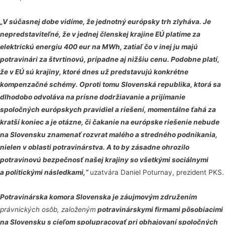
„V súčasnej dobe vidíme, že jednotný európsky trh zlyháva. Je
nepredstaviteľné, že v jednej členskej krajine EÚ platíme za
elektrickú energiu 400 eur na MWh, zatiaľ čo v inej ju majú
potravinári za štvrtinovú, prípadne aj nižšiu cenu. Podobne platí,
že v EÚ sú krajiny, ktoré dnes už predstavujú konkrétne
kompenzačné schémy. Oproti tomu Slovenská republika, ktorá sa
dlhodobo odvoláva na prísne dodržiavanie a prijímanie
spoločných európskych pravidiel a riešení, momentálne ťahá za
kratší koniec a je otázne, či čakanie na európske riešenie nebude
na Slovensku znamenať rozvrat malého a stredného podnikania,
nielen v oblasti potravinárstva. A to by zásadne ohrozilo
potravinovú bezpečnosť našej krajiny so všetkými sociálnymi
a politickými následkami,“
uzatvára Daniel Poturnay, prezident PKS.
Potravinárska komora Slovenska je záujmovým združením
právnických osôb, založeným
potravinárskymi firmami pôsobiacimi
na Slovensku s cieľom spolupracovať pri obhajovaní spoločných