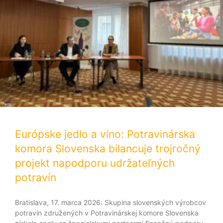
Európske jedlo a víno: Potravinárska
komora Slovenska bilancuje trojročný
projekt napodporu udržateľných
potravín
Bratislava, 17. marca 2026: Skupina slovenských výrobcov
potravín združených v Potravinárskej komore Slovenska