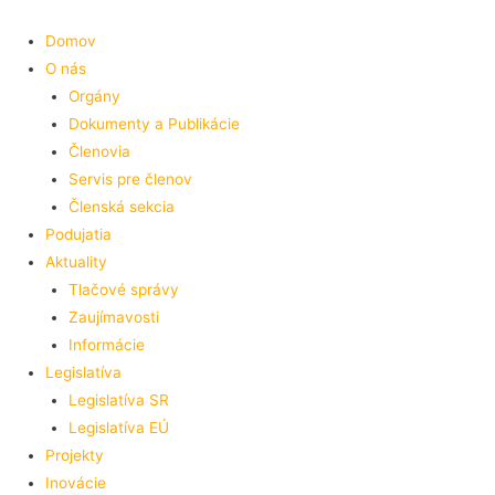
Preskočiť
na
Domov
obsah
O nás
Orgány
Dokumenty a Publikácie
Členovia
Servis pre členov
Členská sekcia
Podujatia
Aktuality
Tlačové správy
Zaujímavosti
Informácie
Legislatíva
Legislatíva SR
Legislatíva EÚ
Projekty
Inovácie