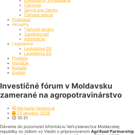
Dokumenty a Publikácie
Členovia
Servis pre členov
Členská sekcia
Podujatia
Aktuality
Tlačové správy
Zaujímavosti
Informácie
Legislatíva
Legislatíva SR
Legislatíva EÚ
Projekty
Inovácie
Kontakt
English
Investičné fórum v Moldavsku
zamerané na agropotravinárstvo
Michaela Vaneková
23 januára, 2026
10:31
Dávame do pozornosti informáciu Veľvyslanectva Moldavskej
republiky so sídlom vo Viedni o pripravovanom
Agrifood Partnership