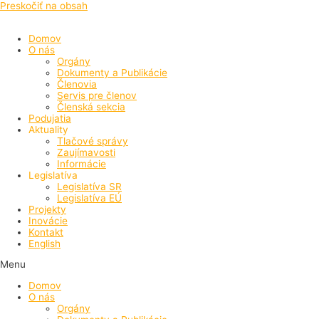
Preskočiť na obsah
Domov
O nás
Orgány
Dokumenty a Publikácie
Členovia
Servis pre členov
Členská sekcia
Podujatia
Aktuality
Tlačové správy
Zaujímavosti
Informácie
Legislatíva
Legislatíva SR
Legislatíva EÚ
Projekty
Inovácie
Kontakt
English
Menu
Domov
O nás
Orgány