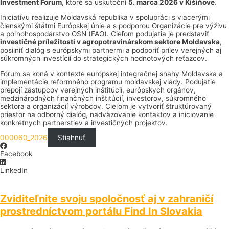
Investment Forum
, ktoré sa uskutoční
5. marca 2026 v Kišiňove
.
Iniciatívu realizuje Moldavská republika v spolupráci s viacerými
členskými štátmi Európskej únie a s podporou Organizácie pre výživu
a poľnohospodárstvo OSN (FAO). Cieľom podujatia je predstaviť
investičné príležitosti v agropotravinárskom sektore Moldavska
,
posilniť dialóg s európskymi partnermi a podporiť prílev verejných aj
súkromných investícií do strategických hodnotových reťazcov.
Fórum sa koná v kontexte európskej integračnej snahy Moldavska a
implementácie reformného programu moldavskej vlády. Podujatie
prepojí zástupcov verejných inštitúcií, európskych orgánov,
medzinárodných finančných inštitúcií, investorov, súkromného
sektora a organizácií výrobcov. Cieľom je vytvoriť štruktúrovaný
priestor na odborný dialóg, nadväzovanie kontaktov a iniciovanie
konkrétnych partnerstiev a investičných projektov.
000060_2026
Stiahnuť
Facebook
LinkedIn
Zviditeľnite svoju spoločnosť aj v zahraničí
prostredníctvom portálu Find In Slovakia