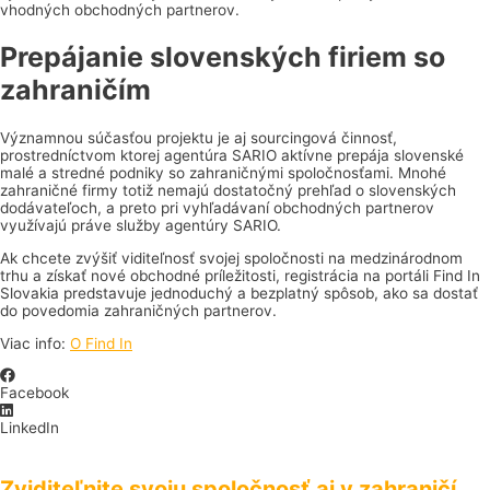
vhodných obchodných partnerov.
Prepájanie slovenských firiem so
zahraničím
Významnou súčasťou projektu je aj sourcingová činnosť,
prostredníctvom ktorej agentúra SARIO aktívne prepája slovenské
malé a stredné podniky so zahraničnými spoločnosťami. Mnohé
zahraničné firmy totiž nemajú dostatočný prehľad o slovenských
dodávateľoch, a preto pri vyhľadávaní obchodných partnerov
využívajú práve služby agentúry SARIO.
Ak chcete zvýšiť viditeľnosť svojej spoločnosti na medzinárodnom
trhu a získať nové obchodné príležitosti, registrácia na portáli Find In
Slovakia predstavuje jednoduchý a bezplatný spôsob, ako sa dostať
do povedomia zahraničných partnerov.
Viac info:
O Find In
Facebook
LinkedIn
Zviditeľnite svoju spoločnosť aj v zahraničí