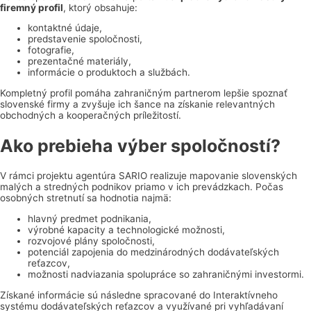
firemný profil
, ktorý obsahuje:
kontaktné údaje,
predstavenie spoločnosti,
fotografie,
prezentačné materiály,
informácie o produktoch a službách.
Kompletný profil pomáha zahraničným partnerom lepšie spoznať
slovenské firmy a zvyšuje ich šance na získanie relevantných
obchodných a kooperačných príležitostí.
Ako prebieha výber spoločností?
V rámci projektu agentúra SARIO realizuje mapovanie slovenských
malých a stredných podnikov priamo v ich prevádzkach. Počas
osobných stretnutí sa hodnotia najmä:
hlavný predmet podnikania,
výrobné kapacity a technologické možnosti,
rozvojové plány spoločnosti,
potenciál zapojenia do medzinárodných dodávateľských
reťazcov,
možnosti nadviazania spolupráce so zahraničnými investormi.
Získané informácie sú následne spracované do Interaktívneho
systému dodávateľských reťazcov a využívané pri vyhľadávaní