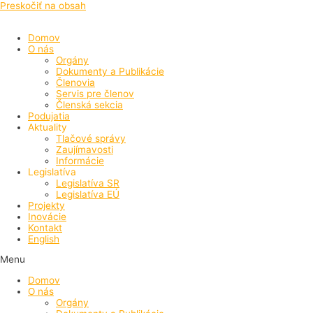
Preskočiť na obsah
Domov
O nás
Orgány
Dokumenty a Publikácie
Členovia
Servis pre členov
Členská sekcia
Podujatia
Aktuality
Tlačové správy
Zaujímavosti
Informácie
Legislatíva
Legislatíva SR
Legislatíva EÚ
Projekty
Inovácie
Kontakt
English
Menu
Domov
O nás
Orgány