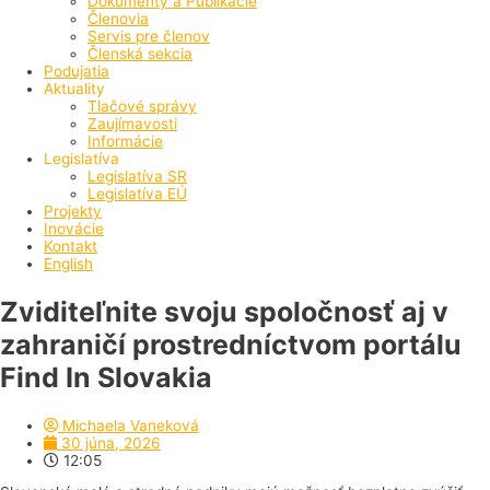
Dokumenty a Publikácie
Členovia
Servis pre členov
Členská sekcia
Podujatia
Aktuality
Tlačové správy
Zaujímavosti
Informácie
Legislatíva
Legislatíva SR
Legislatíva EÚ
Projekty
Inovácie
Kontakt
English
Zviditeľnite svoju spoločnosť aj v
zahraničí prostredníctvom portálu
Find In Slovakia
Michaela Vaneková
30 júna, 2026
12:05