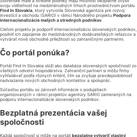
Slovenské malé a stredné podniky majú možnosť bezplatne zvýšiť
svoju viditeľnosť na medzinárodných trhoch prostredníctvom portálu
Find In Slovakia
, ktorý vytvorila Slovenská agentúra pre rozvoj
investícií a obchodu (SARIO) v rámci Národného projektu
Podpora
internacionalizácie malých a stredných podnikov
.
Cieľom projektu je podporiť internacionalizáciu slovenských podnikov,
posilniť ich zapojenie do medzinárodných dodávateľských reťazcov a
vytvárať nové obchodné príležitosti so zahraničnými partnermi.
Čo portál ponúka?
Portál Find In Slovakia slúži ako databáza slovenských spoločností zo
všetkých odvetví hospodárstva. Zahraniční partneri si môžu firmy
vyhľadávať podľa rôznych kritérií, čím sa zvyšuje pravdepodobnosť
nadviazania nových obchodných kontaktov a spoluprác.
Súčasťou portálu sú zároveň informácie o podujatiach
organizovaných v rámci projektov agentúry SARIO zameraných na
podporu internacionalizácie slovenských podnikov.
Bezplatná prezentácia vašej
spoločnosti
Každá spoločnosť si môže na portáli
bezplatne vytvoriť vlastný