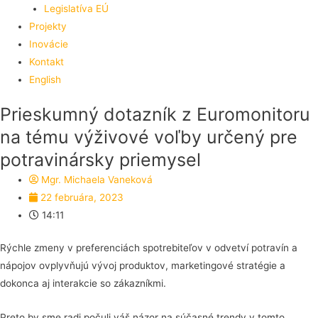
Legislatíva EÚ
Projekty
Inovácie
Kontakt
English
Prieskumný dotazník z Euromonitoru
na tému výživové voľby určený pre
potravinársky priemysel
Mgr. Michaela Vaneková
22 februára, 2023
14:11
Rýchle zmeny v preferenciách spotrebiteľov v odvetví potravín a
nápojov ovplyvňujú vývoj produktov, marketingové stratégie a
dokonca aj interakcie so zákazníkmi.
Preto by sme radi počuli váš názor na súčasné trendy v tomto