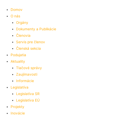
Preskočiť
na
Domov
obsah
O nás
Orgány
Dokumenty a Publikácie
Členovia
Servis pre členov
Členská sekcia
Podujatia
Aktuality
Tlačové správy
Zaujímavosti
Informácie
Legislatíva
Legislatíva SR
Legislatíva EÚ
Projekty
Inovácie