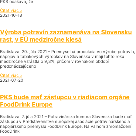
PKS očakáva, že
Čítať viac »
2021-10-18
Výroba potravín zaznamenáva na Slovensku
rast, v EÚ medziročne klesá
Bratislava, 20. júla 2021 – Priemyselná produkcia vo výrobe potravín,
nápojov a tabakových výrobkov na Slovensku v máji tohto roku
medziročne vzrástla o 9,3%, pričom v rovnakom období
predchádzajúceho
Čítať viac »
2021-07-20
PKS bude mať zástupcu v riadiacom orgáne
FoodDrink Europe
Bratislava, 7. júla 2021 – Potravinárska komora Slovenska bude mať
zástupcu v Predstavenstve európskej asociácie potravinárskeho a
nápojárskeho priemyslu FoodDrink Europe. Na valnom zhromaždení
FoodDrink