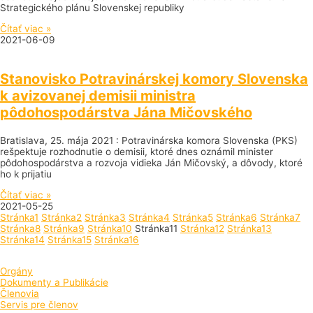
Strategického plánu Slovenskej republiky
Čítať viac »
2021-06-09
Stanovisko Potravinárskej komory Slovenska
k avizovanej demisii ministra
pôdohospodárstva Jána Mičovského
Bratislava, 25. mája 2021 : Potravinárska komora Slovenska (PKS)
rešpektuje rozhodnutie o demisii, ktoré dnes oznámil minister
pôdohospodárstva a rozvoja vidieka Ján Mičovský, a dôvody, ktoré
ho k prijatiu
Čítať viac »
2021-05-25
Stránka
1
Stránka
2
Stránka
3
Stránka
4
Stránka
5
Stránka
6
Stránka
7
Stránka
8
Stránka
9
Stránka
10
Stránka
11
Stránka
12
Stránka
13
Stránka
14
Stránka
15
Stránka
16
Orgány
Dokumenty a Publikácie
Členovia
Servis pre členov