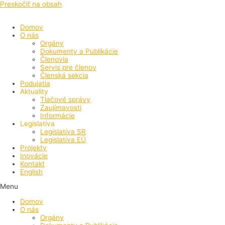
Preskočiť na obsah
Domov
O nás
Orgány
Dokumenty a Publikácie
Členovia
Servis pre členov
Členská sekcia
Podujatia
Aktuality
Tlačové správy
Zaujímavosti
Informácie
Legislatíva
Legislatíva SR
Legislatíva EÚ
Projekty
Inovácie
Kontakt
English
Menu
Domov
O nás
Orgány