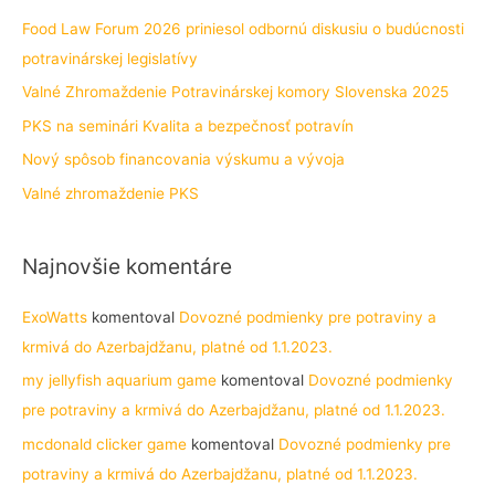
h
Food Law Forum 2026 priniesol odbornú diskusiu o budúcnosti
f
potravinárskej legislatívy
o
Valné Zhromaždenie Potravinárskej komory Slovenska 2025
r
PKS na seminári Kvalita a bezpečnosť potravín
:
Nový spôsob financovania výskumu a vývoja
Valné zhromaždenie PKS
Najnovšie komentáre
ExoWatts
komentoval
Dovozné podmienky pre potraviny a
krmivá do Azerbajdžanu, platné od 1.1.2023.
my jellyfish aquarium game
komentoval
Dovozné podmienky
pre potraviny a krmivá do Azerbajdžanu, platné od 1.1.2023.
mcdonald clicker game
komentoval
Dovozné podmienky pre
potraviny a krmivá do Azerbajdžanu, platné od 1.1.2023.