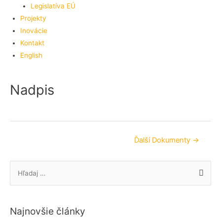
Legislatíva EÚ
Projekty
Inovácie
Kontakt
English
Nadpis
Navigácia
Ďalší Dokumenty
→
v
článku
S
e
a
r
Najnovšie články
c