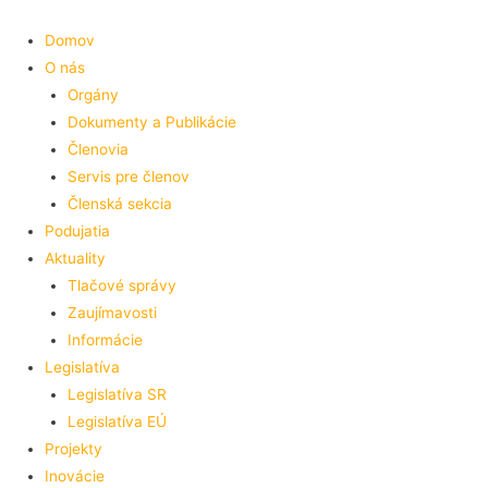
Preskočiť
na
Domov
obsah
O nás
Orgány
Dokumenty a Publikácie
Členovia
Servis pre členov
Členská sekcia
Podujatia
Aktuality
Tlačové správy
Zaujímavosti
Informácie
Legislatíva
Legislatíva SR
Legislatíva EÚ
Projekty
Inovácie