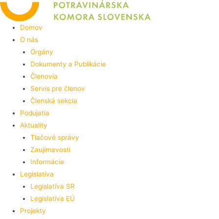
Preskočiť
na
Domov
obsah
O nás
Orgány
Dokumenty a Publikácie
Členovia
Servis pre členov
Členská sekcia
Podujatia
Aktuality
Tlačové správy
Zaujímavosti
Informácie
Legislatíva
Legislatíva SR
Legislatíva EÚ
Projekty