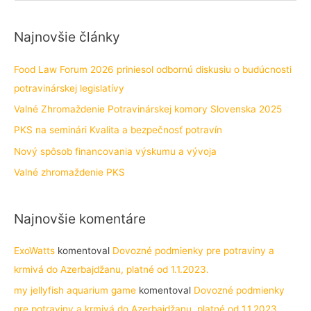
a
r
Najnovšie články
c
h
Food Law Forum 2026 priniesol odbornú diskusiu o budúcnosti
f
potravinárskej legislatívy
o
Valné Zhromaždenie Potravinárskej komory Slovenska 2025
r
PKS na seminári Kvalita a bezpečnosť potravín
:
Nový spôsob financovania výskumu a vývoja
Valné zhromaždenie PKS
Najnovšie komentáre
ExoWatts
komentoval
Dovozné podmienky pre potraviny a
krmivá do Azerbajdžanu, platné od 1.1.2023.
my jellyfish aquarium game
komentoval
Dovozné podmienky
pre potraviny a krmivá do Azerbajdžanu, platné od 1.1.2023.