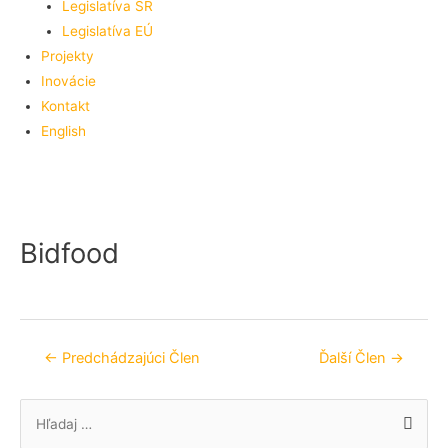
Legislatíva SR
Legislatíva EÚ
Projekty
Inovácie
Kontakt
English
Bidfood
Navigácia
←
Predchádzajúci Člen
Ďalší Člen
→
v
článku
S
e