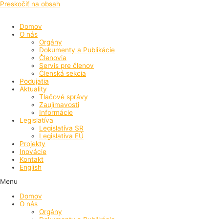
Preskočiť na obsah
Domov
O nás
Orgány
Dokumenty a Publikácie
Členovia
Servis pre členov
Členská sekcia
Podujatia
Aktuality
Tlačové správy
Zaujímavosti
Informácie
Legislatíva
Legislatíva SR
Legislatíva EÚ
Projekty
Inovácie
Kontakt
English
Menu
Domov
O nás
Orgány