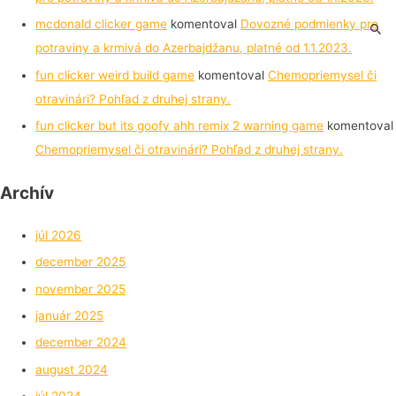
mcdonald clicker game
komentoval
Dovozné podmienky pre
potraviny a krmivá do Azerbajdžanu, platné od 1.1.2023.
fun clicker weird build game
komentoval
Chemopriemysel či
otravinári? Pohľad z druhej strany.
fun clicker but its goofy ahh remix 2 warning game
komentoval
Chemopriemysel či otravinári? Pohľad z druhej strany.
Archív
júl 2026
december 2025
november 2025
január 2025
december 2024
august 2024