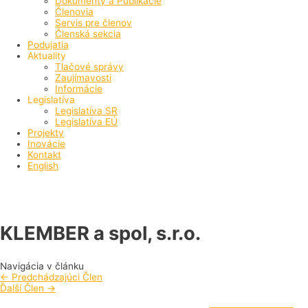
Dokumenty a Publikácie
Členovia
Servis pre členov
Členská sekcia
Podujatia
Aktuality
Tlačové správy
Zaujímavosti
Informácie
Legislatíva
Legislatíva SR
Legislatíva EÚ
Projekty
Inovácie
Kontakt
English
KLEMBER a spol, s.r.o.
Navigácia v článku
←
Predchádzajúci Člen
Ďalší Člen
→