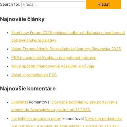
Search for:
Najnovšie články
Food Law Forum 2026 priniesol odbornú diskusiu o budúcnosti
potravinárskej legislatívy
Valné Zhromaždenie Potravinárskej komory Slovenska 2025
PKS na seminári Kvalita a bezpečnosť potravín
Nový spôsob financovania výskumu a vývoja
Valné zhromaždenie PKS
Najnovšie komentáre
ExoWatts
komentoval
Dovozné podmienky pre potraviny a
krmivá do Azerbajdžanu, platné od 1.1.2023.
my jellyfish aquarium game
komentoval
Dovozné podmienky
pre potraviny a krmivá do Azerbajdžanu, platné od 1.1.2023.